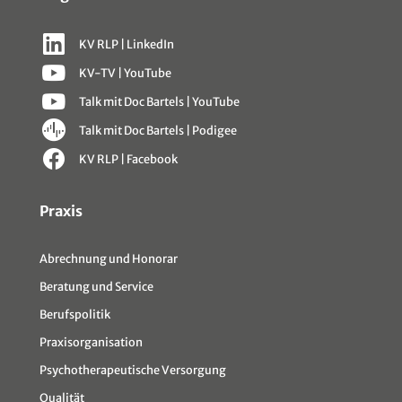
KV RLP | LinkedIn
KV-TV | YouTube
Talk mit Doc Bartels | YouTube
Talk mit Doc Bartels | Podigee
KV RLP | Facebook
Sitemap
Praxis
Abrechnung und Honorar
Beratung und Service
Berufspolitik
Praxisorganisation
Psychotherapeutische Versorgung
Qualität