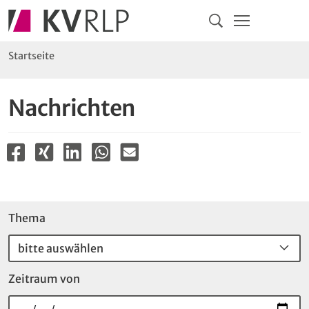
Navigation
Springe direkt zu:
Hauptmenü
Kontakt
Inhalt
Suche
Sie sind hier:
Startseite
Nachrichten
Meldungen filtern
Thema
bitte auswählen
Zeitraum von