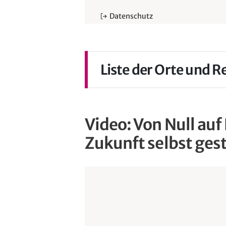
Datenschutz
Weiterbildungsverbund
Trier | Augenheilkunde
Liste der Orte und 
mehr erfahren
Video: Von Null auf 
Weiterbildungsverbund
Zukunft selbst gest
Nordwestpfalz | fachüb
mehr erfahren
Weiterbildungsverbund