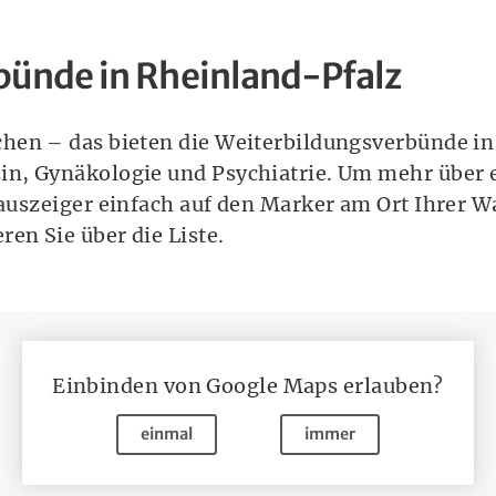
bünde in Rheinland-Pfalz
zte in Weiterbildung
h den Quereinstieg in die Allgemeinmedizin mit 
egel nur einmal am Anfang Ihrer Weiterbildungsz
hen – das bieten die Weiterbildungsverbünde in
e hausärztliche Tätigkeit nach § 73 Absatz 1a Sat
onären Einrichtungen ohne weitere Bewerbungsv
n, Gynäkologie und Psychiatrie. Um mehr über
Landesverbände der Kranken- und Ersatzkassen b
plan mit den individuell abgestimmten Weiterbild
auszeiger einfach auf den Marker am Ort Ihrer W
 monatliche Förderung bei 5.800 Euro für eine Voll
ng der Weiterbildung im Rahmen der Weiterbildu
en Sie über die Liste.
 weiterbildende Einrichtung.
Praxen
ldungsverbund gründen? Melden Sie sich bei uns
Einbinden von
Google Maps
erlauben?
bildung. Hier haben wir alle Informationen indiv
einmal
immer
terbildung