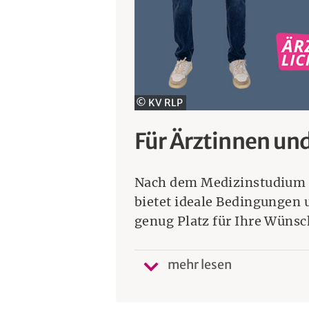
© KV RLP
Für Ärztinnen und
Nach dem Medizinstudium k
bietet ideale Bedingungen un
genug Platz für Ihre Wünsc
mehr lesen
Kurz und knapp