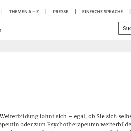
Navigation
Springe direkt zu:
Hauptmenü
Kontakt
Inhalt
Suche
vigation
THEMEN A – Z
PRESSE
EINFACHE SPRACHE
s
Such
Sei
e
it der Taste Enter Untermenü öffnen.
Weiterbildung lohnt sich – egal, ob Sie sich selb
apeutin oder zum Psychotherapeuten weiterbild