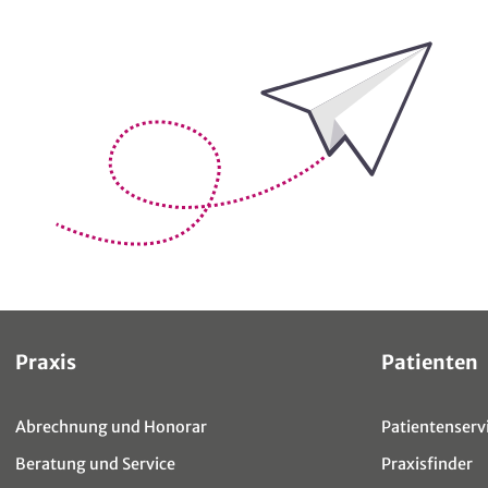
Bleiben Sie auf dem Laufenden
Sitemap
Praxis
Patienten
Abrechnung und Honorar
Patientenservi
Beratung und Service
Praxisfinder