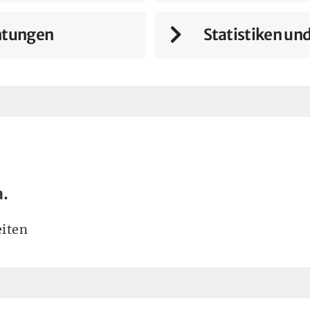
htungen
Statistiken un
a.
iten