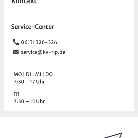
Kontakt
Service-Center
Telefon
06131 326-326
Email
service@kv-rlp.de
Wochentag
Uhrzeit
MO
DI
MI
DO
7:30 – 17 Uhr
FR
7:30 – 15 Uhr
Bleiben Sie auf dem Laufenden