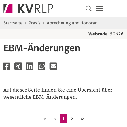
Navigation
Springe direkt zu:
Hauptmenü
Kontakt
Inhalt
Suche
Sie sind hier:
Startseite
Praxis
Abrechnung und Honorar
Webcode
50626
EBM-Änderungen
Auf dieser Seite finden Sie eine Übersicht über
wesentliche EBM-Änderungen.
erste
vorherige
nächste
letzte
1