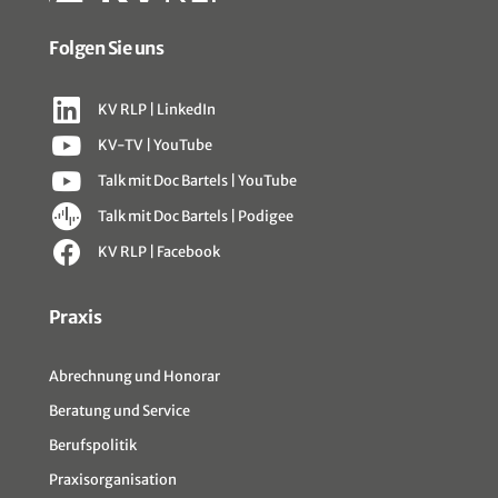
Folgen Sie uns
KV RLP | LinkedIn
KV-TV | YouTube
Talk mit Doc Bartels | YouTube
Talk mit Doc Bartels | Podigee
KV RLP | Facebook
Sitemap
Praxis
Abrechnung und Honorar
Beratung und Service
Berufspolitik
Praxisorganisation