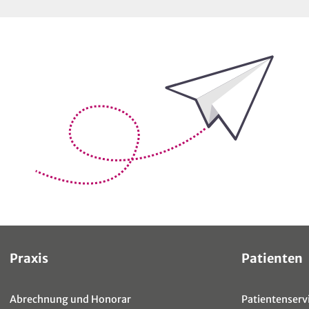
Bleiben Sie auf dem Laufenden
Sitemap
Praxis
Patienten
Abrechnung und Honorar
Patientenservi