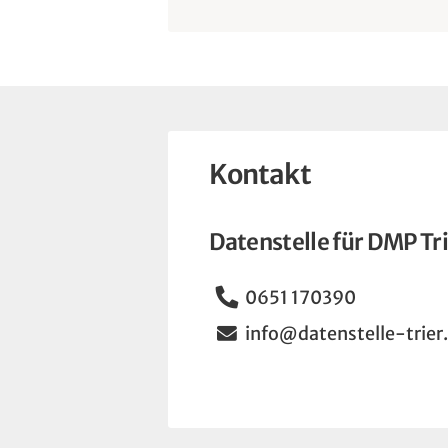
Kontakt
Datenstelle für DMP Tr
Telefon
0651 170390
Email
info@datenstelle-trier