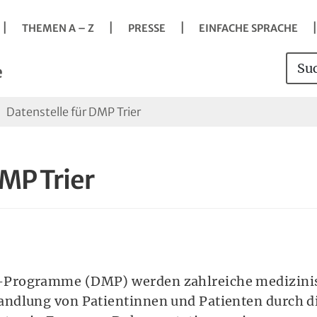
Navigation
Springe direkt zu:
Hauptmenü
Kontakt
Inhalt
Suche
vigation
THEMEN A – Z
PRESSE
EINFACHE SPRACHE
s
Such
Sei
e
Datenstelle für DMP Trier
DMP Trier
it der Taste Enter Untermenü öffnen.
Programme (DMP) werden zahlreiche medizinis
ndlung von Patientinnen und Patienten durch d