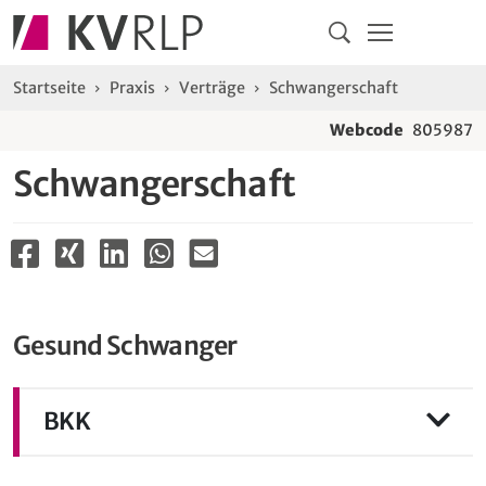
Navigation
Springe direkt zu:
Hauptmenü
Kontakt
Inhalt
Suche
Sie sind hier:
Startseite
Praxis
Verträge
Schwangerschaft
Webcode
805987
Schwangerschaft
Gesund Schwanger
BKK