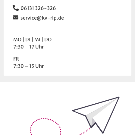
Telefon
06131 326-326
Email
service@kv-rlp.de
Wochentag
Uhrzeit
MO
DI
MI
DO
7:30 – 17 Uhr
FR
7:30 – 15 Uhr
Bleiben Sie auf dem Laufenden