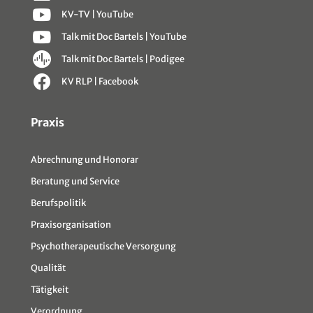
KV-TV | YouTube
Talk mit Doc Bartels | YouTube
Talk mit Doc Bartels | Podigee
KV RLP | Facebook
Sitemap
Praxis
Abrechnung und Honorar
Beratung und Service
Berufspolitik
Praxisorganisation
Psychotherapeutische Versorgung
Qualität
Tätigkeit
Verordnung