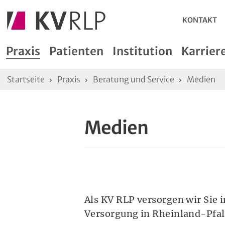
Metana
KONTAKT
Hauptmenü
Tastatursteuerung des Hauptmenü
Praxis
Patienten
Institution
Karrier
zum nächsten Menüpunkt wechseln
Sie sind hier:
Startseite
Praxis
Beratung und Service
Medien
Taste Tab
zum vorherigen Menüpunkt wechseln
Tasten Tab + Umschalt
Medien
Hauptmenüpunkt öffnen
Taste Enter
Untermenüpunkt öffnen
Mit Taste Tab zum Aufklappelement springen. Dann m
Menu schließen
Als KV RLP versorgen wir Sie
Taste Escape
Versorgung in Rheinland-Pfal