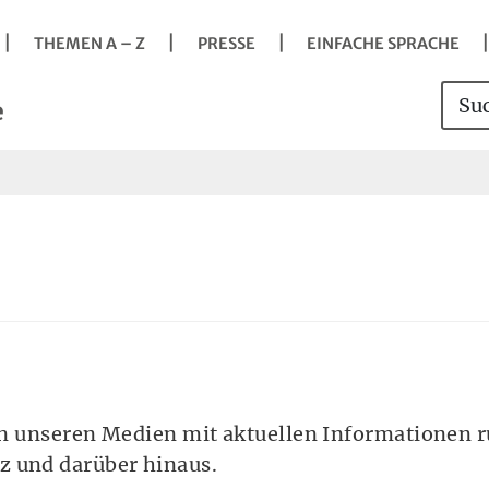
Navigation
Springe direkt zu:
Hauptmenü
Kontakt
Inhalt
Suche
vigation
THEMEN A – Z
PRESSE
EINFACHE SPRACHE
s
Such
Sei
e
it der Taste Enter Untermenü öffnen.
 in unseren Medien mit aktuellen Informationen 
z und darüber hinaus.