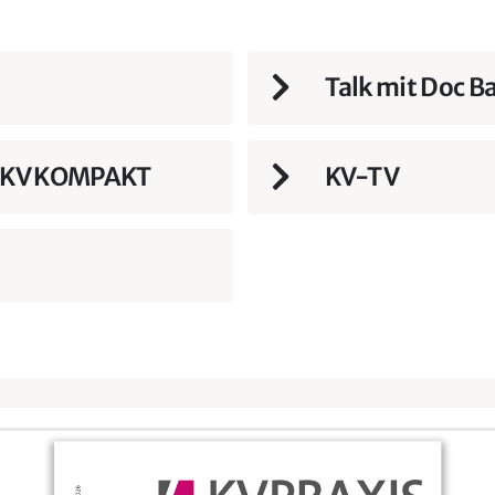
Talk mit Doc Ba
S/KV KOMPAKT
KV-TV