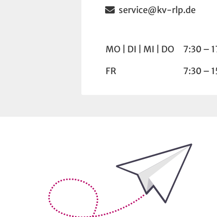
Email
service@kv-rlp.de
Wochentag
Uhrzeit
MO
DI
MI
DO
7:30 – 1
FR
7:30 – 1
Bleiben Sie auf dem Laufenden