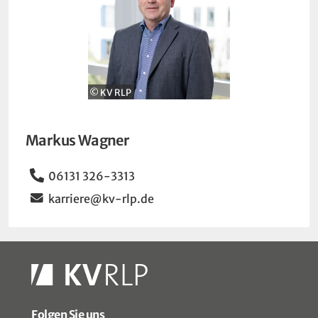
© KV RLP
Markus Wagner
Telefon
06131 326-3313
Email
karriere@kv-rlp.de
Folgen Sie uns