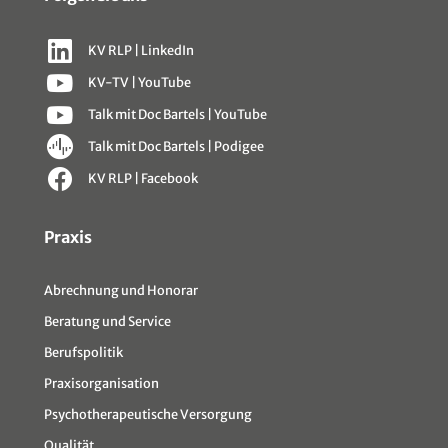
KV RLP | LinkedIn
KV-TV | YouTube
Talk mit Doc Bartels | YouTube
Talk mit Doc Bartels | Podigee
KV RLP | Facebook
Sitemap
Praxis
Abrechnung und Honorar
Beratung und Service
Berufspolitik
Praxisorganisation
Psychotherapeutische Versorgung
Qualität