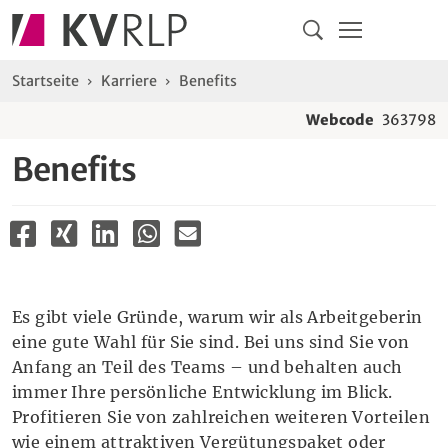
Navigation
Springe direkt zu:
Hauptmenü
Kontakt
Inhalt
Suche
Sie sind hier:
Startseite
Karriere
Benefits
Webcode
363798
Benefits
Es gibt viele Gründe, warum wir als Arbeitgeberin
eine gute Wahl für Sie sind. Bei uns sind Sie von
Anfang an Teil des Teams – und behalten auch
immer Ihre persönliche Entwicklung im Blick.
Profitieren Sie von zahlreichen weiteren Vorteilen
wie einem attraktiven Vergütungspaket oder