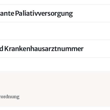
lante Paliativversorgung
und Krankenhausarztnummer
erordnung