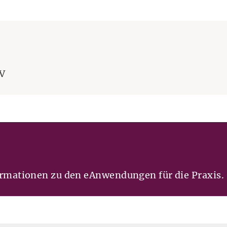
a
(Öffnet eine andere Webseite in einem neuen Fens
V
formationen zu den eAnwendungen für die Praxis.