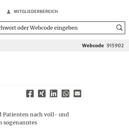
MITGLIEDERBEREICH
wort oder Webcode eingeben
tensuche
Webcode
915902
d Patienten nach voll- und
in sogenanntes