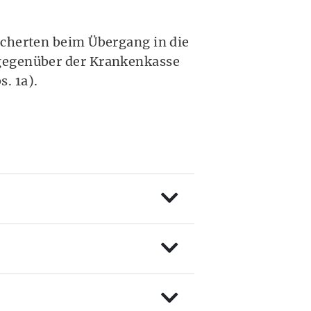
icherten beim Übergang in die
 gegenüber der Krankenkasse
(Öffnet eine andere Webseite in einem neue
s. 1a
).