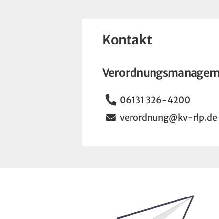
Kontakt
Verordnungsmanagem
Telefon
06131 326-4200
Email
verordnung@kv-rlp.de
Bleiben Sie auf dem Laufenden