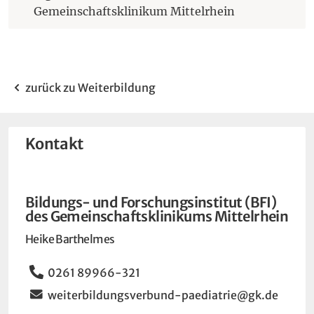
(Öffnet eine 
Gemeinschaftsklinikum Mittelrhein
zurück zu Weiterbildung
Kontakt
Bildungs- und Forschungsinstitut (BFI)
des Gemeinschaftsklinikums Mittelrhein
Heike Barthelmes
Telefon
0261 89966-321
Email
weiterbildungsverbund-paediatrie@gk.de