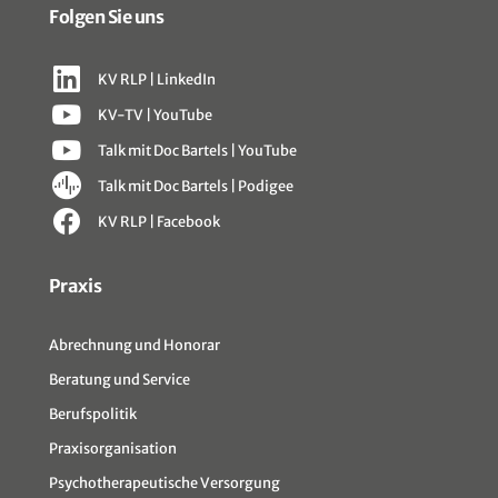
Folgen Sie uns
KV RLP | LinkedIn
KV-TV | YouTube
Talk mit Doc Bartels | YouTube
Talk mit Doc Bartels | Podigee
KV RLP | Facebook
Sitemap
Praxis
Abrechnung und Honorar
Beratung und Service
Berufspolitik
Praxisorganisation
Psychotherapeutische Versorgung