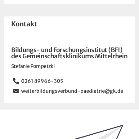
Kontakt
Bildungs- und Forschungsinstitut (BFI)
des Gemeinschaftsklinikums Mittelrhein
Stefanie Pompetzki
Telefon
0261 89966-305
Email
weiterbildungsverbund-paediatrie@gk.de
Bleiben Sie auf dem Laufenden