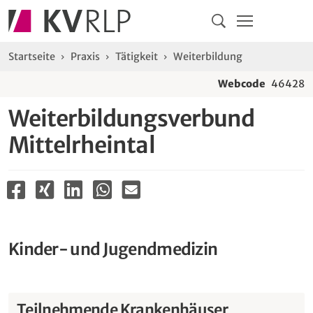
Navigation
Springe direkt zu:
Hauptmenü
Kontakt
Inhalt
Suche
Sie sind hier:
Startseite
Praxis
Tätigkeit
Weiterbildung
Webcode
46428
Weiterbildungsverbund
Mittelrheintal
Kinder- und Jugendmedizin
Teilnehmende Krankenhäuser