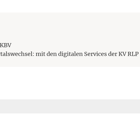
a
(Link auf eine andere Webseite.)
 KBV
talswechsel: mit den digitalen Services der KV RL