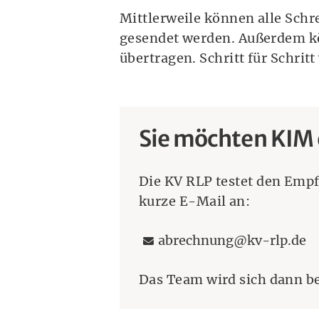
Mittlerweile können alle Sch
gesendet werden. Außerdem kö
übertragen. Schritt für Schritt
Sie möchten KIM 
Die KV RLP testet den Emp
kurze E-Mail an:
E-Mailadresse:
abrechnung@kv-rlp.de
Das Team wird sich dann b