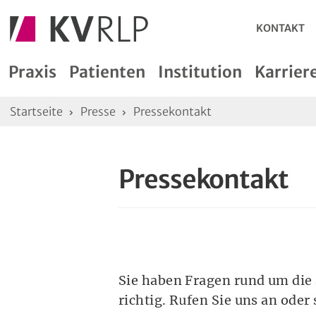
Metana
KONTAKT
Hauptmenü
Tastatursteuerung des Hauptmenü
Praxis
Patienten
Institution
Karrier
zum nächsten Menüpunkt wechseln
Sie sind hier:
Startseite
Presse
Pressekontakt
Taste Tab
zum vorherigen Menüpunkt wechseln
Tasten Tab + Umschalt
Pressekontakt
Hauptmenüpunkt öffnen
Taste Enter
Untermenüpunkt öffnen
Mit Taste Tab zum Aufklappelement springen. Dann m
Menu schließen
Sie haben Fragen rund um die
Taste Escape
richtig. Rufen Sie uns an oder