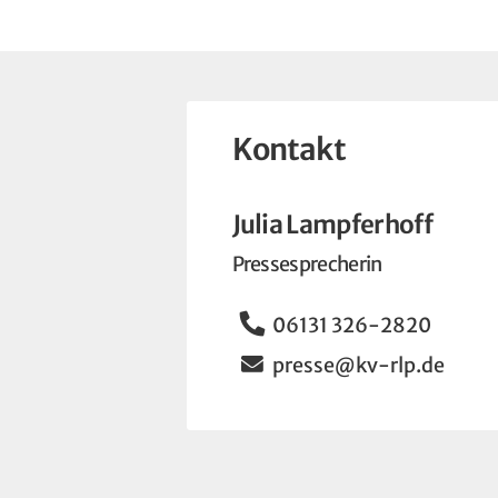
Kontakt
Julia Lampferhoff
Pressesprecherin
Telefon
06131 326-2820
Email
presse@kv-rlp.de