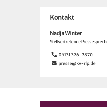
Kontakt
Nadja Winter
Stellvertretende Pressesprech
Telefon
06131 326-2870
Email
presse@kv-rlp.de