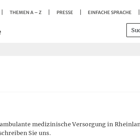
Navigation
Springe direkt zu:
Hauptmenü
Kontakt
Inhalt
Suche
vigation
THEMEN A – Z
PRESSE
EINFACHE SPRACHE
s
Such
Sei
e
it der Taste Enter Untermenü öffnen.
 ambulante medizinische Versorgung in Rheinlan
 schreiben Sie uns.