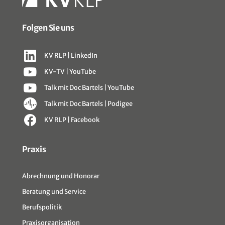
Folgen Sie uns
KV RLP | LinkedIn
KV-TV | YouTube
Talk mit Doc Bartels | YouTube
Talk mit Doc Bartels | Podigee
KV RLP | Facebook
Sitemap
Praxis
Abrechnung und Honorar
Beratung und Service
Berufspolitik
Praxisorganisation