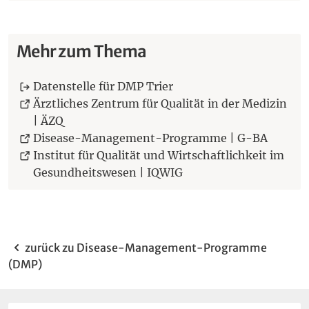
Mehr zum Thema
Datenstelle für DMP Trier
Ärztliches Zentrum für Qualität in der Medizin
(Öffnet eine andere Webseite in einem neuen
| ÄZQ
(Öffnet
Disease-Management-Programme | G-BA
Institut für Qualität und Wirtschaftlichkeit im
(Öffnet eine andere We
Gesundheitswesen | IQWIG
zurück zu Disease-Management-Programme
(DMP)