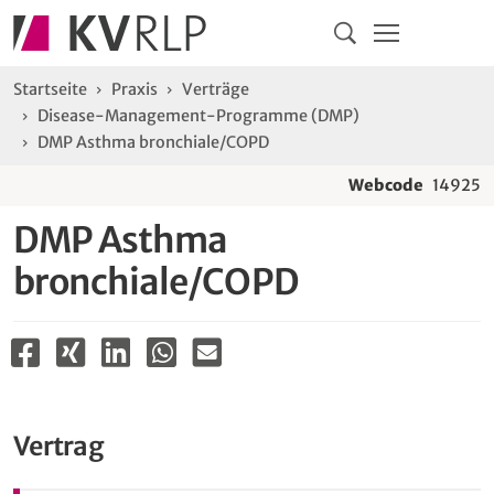
Navigation
Springe direkt zu:
Hauptmenü
Kontakt
Inhalt
Suche
Sie sind hier:
Startseite
Praxis
Verträge
Disease-Management-Programme (DMP)
DMP Asthma bronchiale/COPD
Webcode
14925
DMP Asthma
bronchiale/COPD
Vertrag