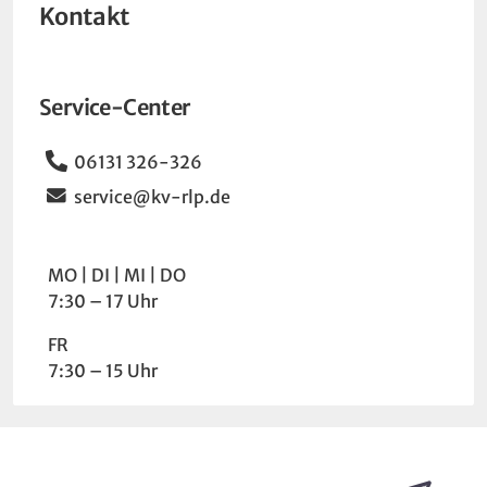
Kontakt
Service-Center
Telefon
06131 326-326
Email
service@kv-rlp.de
Wochentag
Uhrzeit
MO
DI
MI
DO
7:30 – 17 Uhr
FR
7:30 – 15 Uhr