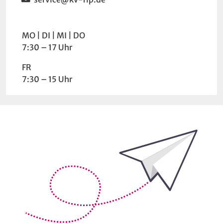
Wochentag
Uhrzeit
MO
DI
MI
DO
7:30 – 17 Uhr
FR
7:30 – 15 Uhr
Bleiben Sie auf dem Laufenden