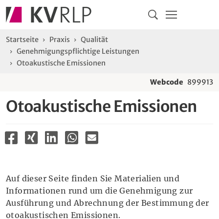
Navigation
Springe direkt zu:
Hauptmenü
Kontakt
Inhalt
Suche
Sie sind hier:
Startseite
Praxis
Qualität
Genehmigungspflichtige Leistungen
Otoakustische Emissionen
Webcode
899913
Otoakustische Emissionen
Auf dieser Seite finden Sie Materialien und
Informationen rund um die Genehmigung zur
Ausführung und Abrechnung der Bestimmung der
otoakustischen Emissionen.