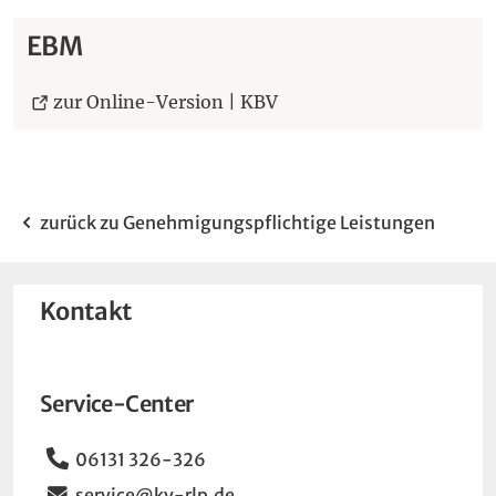
EBM
(Öffnet eine andere Webs
zur Online-Version | KBV
zurück zu Genehmigungspflichtige Leistungen
Kontakt
Service-Center
Telefon
06131 326-326
Email
service@kv-rlp.de