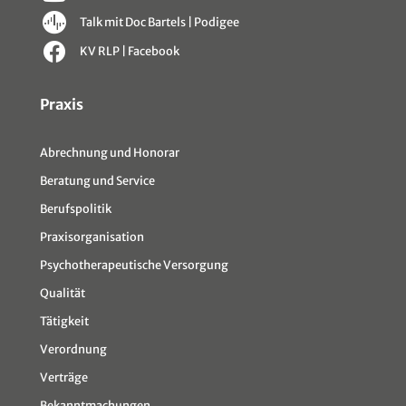
Talk mit Doc Bartels | Podigee
KV RLP | Facebook
Sitemap
Praxis
Abrechnung und Honorar
Beratung und Service
Berufspolitik
Praxisorganisation
Psychotherapeutische Versorgung
Qualität
Tätigkeit
Verordnung
Verträge
Bekanntmachungen