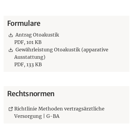
Formulare
Download:
Antrag Otoakustik
PDF,
101 KB
Download:
Gewährleistung Otoakustik (apparative
Ausstattung)
PDF,
133 KB
Rechtsnormen
Richtlinie Methoden vertragsärztliche
(Öffnet eine andere Webseite i
Versorgung | G-BA