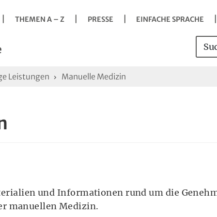
Navigation
Springe direkt zu:
Hauptmenü
Kontakt
Inhalt
Suche
vigation
THEMEN A – Z
PRESSE
EINFACHE SPRACHE
s
Such
Sei
e
ge Leistungen
Manuelle Medizin
n
it der Taste Enter Untermenü öffnen.
Materialien und Informationen rund um die Gene
er manuellen Medizin.