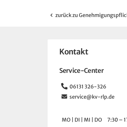
zurück zu Genehmigungspflic
Kontakt
Service-Center
Telefon
06131 326-326
Email
service@kv-rlp.de
Wochentag
Uhrzeit
MO
DI
MI
DO
7:30 – 1