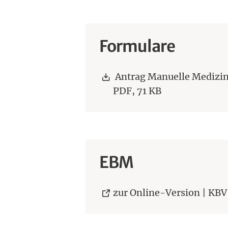
Formulare
Download:
Antrag Manuelle Medizi
PDF,
71 KB
EBM
zur Online-Version | KBV