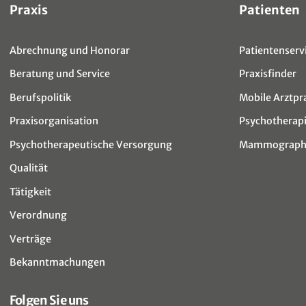
Sitemap
Praxis
Patienten
Abrechnung und Honorar
Patientenservi
Beratung und Service
Praxisfinder
Berufspolitik
Mobile Arztpr
Praxisorganisation
Psychotherap
Psychotherapeutische Versorgung
Mammographi
Qualität
Tätigkeit
Verordnung
Verträge
Bekanntmachungen
Folgen Sie uns