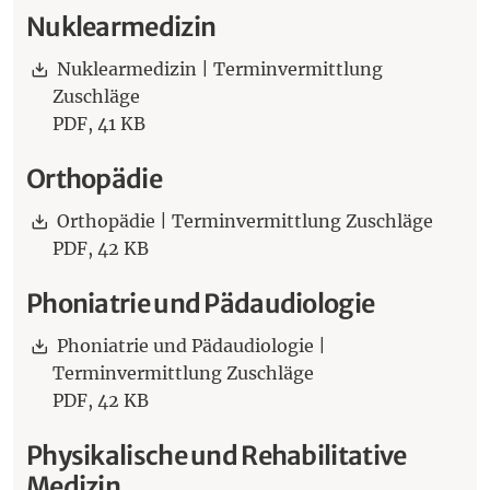
Nuklearmedizin
Download:
Nuklearmedizin | Terminvermittlung
Zuschläge
PDF,
41 KB
Orthopädie
Download:
Orthopädie | Terminvermittlung Zuschläge
PDF,
42 KB
Phoniatrie und Pädaudiologie
Download:
Phoniatrie und Pädaudiologie |
Terminvermittlung Zuschläge
PDF,
42 KB
Physikalische und Rehabilitative
Medizin