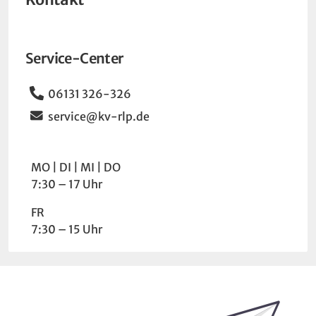
Service-Center
Telefon
06131 326-326
Email
service@kv-rlp.de
Wochentag
Uhrzeit
MO
DI
MI
DO
7:30 – 17 Uhr
FR
7:30 – 15 Uhr
Bleiben Sie auf dem Laufenden