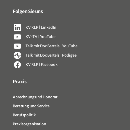
Folgen Sie uns
KV RLP | LinkedIn
KV-TV | YouTube
Talk mit Doc Bartels | YouTube
Talk mit Doc Bartels | Podigee
KV RLP | Facebook
Sitemap
Praxis
Abrechnung und Honorar
Beratung und Service
Berufspolitik
Praxisorganisation