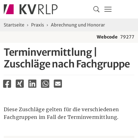
Navigation
Springe direkt zu:
Hauptmenü
Kontakt
Inhalt
Suche
Sie sind hier:
Startseite
Praxis
Abrechnung und Honorar
Webcode
79277
Terminvermittlung |
Zuschläge nach Fachgruppe
Diese Zuschläge gelten für die verschiedenen
Fachgruppen im Fall der Terminvermittlung.