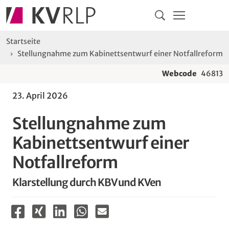
Navigation
Springe direkt zu:
Hauptmenü
Kontakt
Inhalt
Suche
Sie sind hier:
Startseite
Stellungnahme zum Kabinettsentwurf einer Notfallreform
Webcode
46813
23. April 2026
Stellungnahme zum
Kabinettsentwurf einer
Notfallreform
Klarstellung durch KBV und KVen