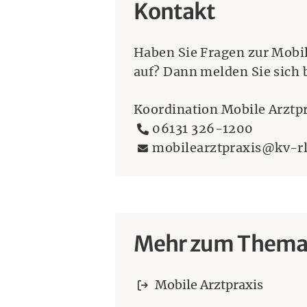
Kontakt
Haben Sie Fragen zur Mobil
auf? Dann melden Sie sich b
Koordination Mobile Arztp
Telefonnummer:
06131 326-1200
E-Mailadresse:
mobilearztpraxis@kv-rl
Mehr zum Them
Mobile Arztpraxis