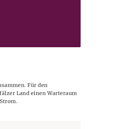
m neuen Fenster.)
 zusammen. Für den
fälzer Land einen Warteraum
 Strom.