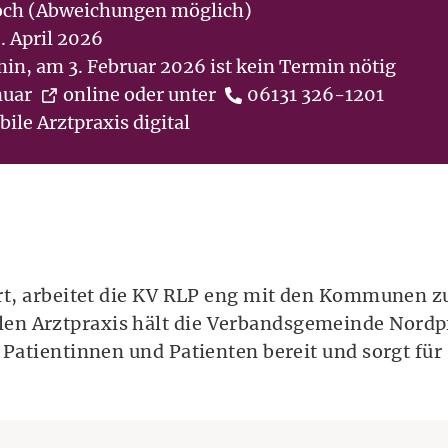
och (Abweichungen möglich)
. April 2026
in, am 3. Februar 2026 ist kein Termin nötig
(Öffnet eine andere Webseite in eine
Telefonnummer:
nuar
online
oder unter
06131 326-1201
ile Arztpraxis digital
iert, arbeitet die KV RLP eng mit den Kommunen
en Arztpraxis hält die Verbandsgemeinde Nordp
 Patientinnen und Patienten bereit und sorgt für