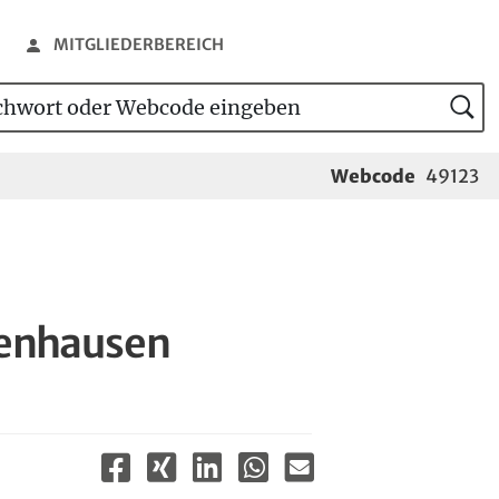
MITGLIEDERBEREICH
wort oder Webcode eingeben
tensuche
Webcode
49123
kenhausen