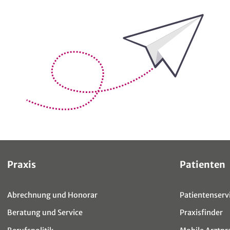
Bleiben Sie auf dem Laufenden
Sitemap
Praxis
Patienten
Abrechnung und Honorar
Patientenservi
Beratung und Service
Praxisfinder