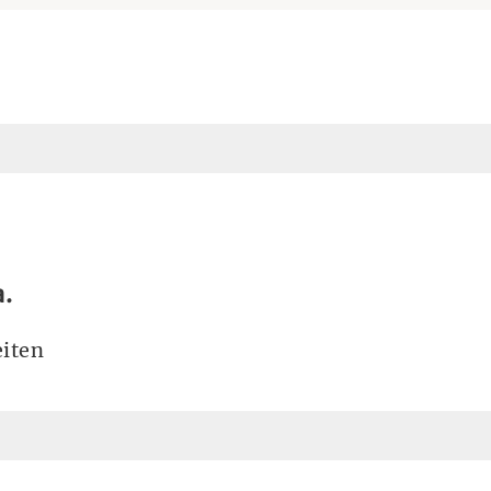
a.
iten