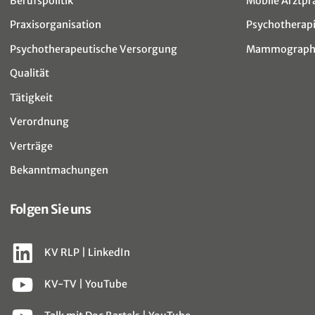
Berufspolitik
Mobile Arztpr
Praxisorganisation
Psychotherap
Psychotherapeutische Versorgung
Mammographi
Qualität
Tätigkeit
Verordnung
Verträge
Bekanntmachungen
Folgen Sie uns
KV RLP | LinkedIn
KV-TV | YouTube