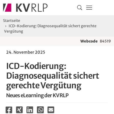
Navigation
Springe direkt zu:
Hauptmenü
Kontakt
Inhalt
Suche
Sie sind hier:
Startseite
ICD-Kodierung: Diagnosequalität sichert gerechte
Vergütung
Webcode
84519
24. November 2025
ICD-Kodierung:
Diagnosequalität sichert
gerechte Vergütung
Neues eLearning der KV RLP