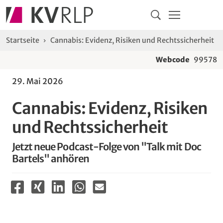
Navigation
Springe direkt zu:
Hauptmenü
Kontakt
Inhalt
Suche
Sie sind hier:
Startseite
Cannabis: Evidenz, Risiken und Rechtssicherheit
Webcode
99578
29. Mai 2026
Cannabis: Evidenz, Risiken
und Rechtssicherheit
Jetzt neue Podcast-Folge von "Talk mit Doc
Bartels" anhören