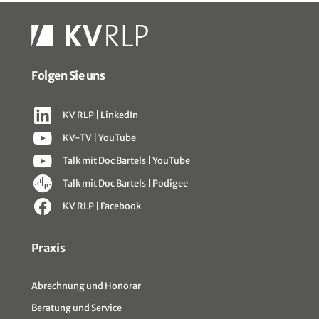
Folgen Sie uns
KV RLP | LinkedIn
KV-TV | YouTube
Talk mit Doc Bartels | YouTube
Talk mit Doc Bartels | Podigee
KV RLP | Facebook
Sitemap
Praxis
Abrechnung und Honorar
Beratung und Service