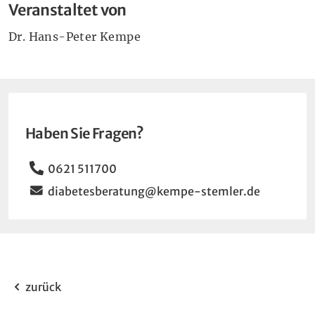
Veranstaltet von
Dr. Hans-Peter Kempe
Haben Sie Fragen?
Telefon
0621 511700
Email
diabetesberatung@kempe-stemler.de
zurück