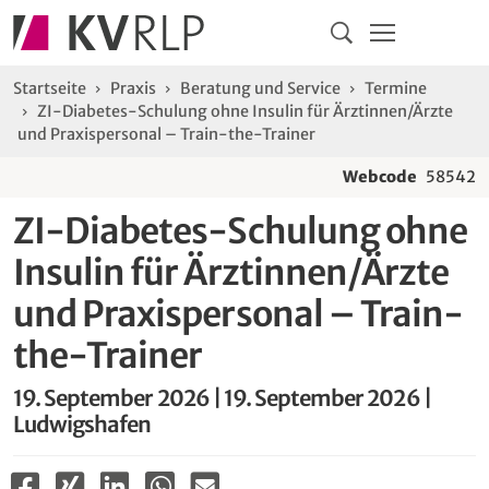
Navigation
Springe direkt zu:
Hauptmenü
Kontakt
Inhalt
Suche
Sie sind hier:
Startseite
Praxis
Beratung und Service
Termine
ZI-Diabetes-Schulung ohne Insulin für Ärztinnen/Ärzte
und Praxispersonal – Train-the-Trainer
Webcode
58542
ZI-Diabetes-Schulung ohne
Insulin für Ärztinnen/Ärzte
und Praxispersonal – Train-
the-Trainer
19. September 2026 | 19. September 2026 |
Ludwigshafen