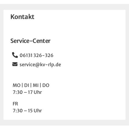
Kontakt
Service-Center
Telefon
06131 326-326
Email
service@kv-rlp.de
Wochentag
Uhrzeit
MO
DI
MI
DO
7:30 – 17 Uhr
FR
7:30 – 15 Uhr