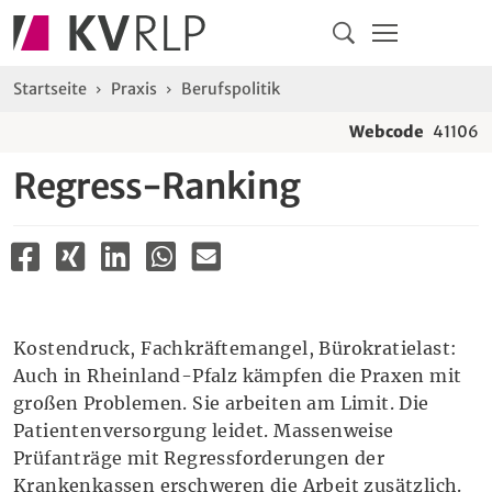
Navigation
Springe direkt zu:
Hauptmenü
Kontakt
Inhalt
Suche
Sie sind hier:
Startseite
Praxis
Berufspolitik
Webcode
41106
Regress-Ranking
Kostendruck, Fachkräftemangel, Bürokratielast:
Auch in Rheinland-Pfalz kämpfen die Praxen mit
großen Problemen. Sie arbeiten am Limit. Die
Patientenversorgung leidet. Massenweise
Prüfanträge mit Regressforderungen der
Krankenkassen erschweren die Arbeit zusätzlich.