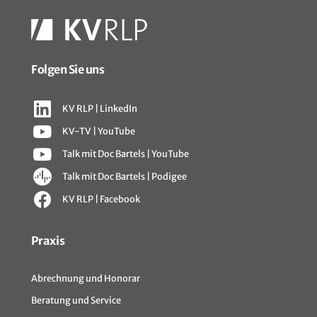
Folgen Sie uns
KV RLP | LinkedIn
KV-TV | YouTube
Talk mit Doc Bartels | YouTube
Talk mit Doc Bartels | Podigee
KV RLP | Facebook
Sitemap
Praxis
Abrechnung und Honorar
Beratung und Service