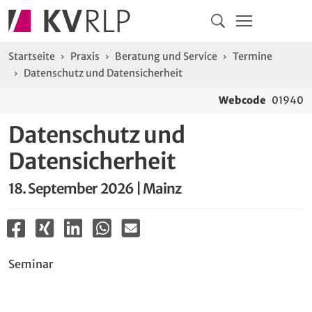
Navigation
Springe direkt zu:
Hauptmenü
Kontakt
Inhalt
Suche
Sie sind hier:
Startseite
Praxis
Beratung und Service
Termine
Datenschutz und Datensicherheit
Webcode
01940
Datenschutz und
Datensicherheit
18. September 2026 | Mainz
Seminar