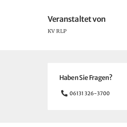
Veranstaltet von
KV RLP
Haben Sie Fragen?
Telefon
06131 326-3700