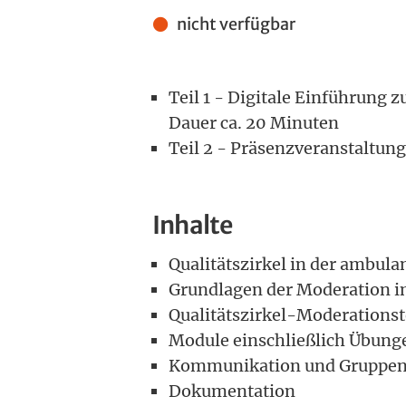
Anmeldung
nicht verfügbar
Teil 1 - Digitale Einführung
Dauer ca. 20 Minuten
Teil 2 - Präsenzveranstaltun
Inhalte
Qualitätszirkel in der ambul
Grundlagen der Moderation im
Qualitätszirkel-Moderations
Module einschließlich Übung
Kommunikation und Gruppen
Dokumentation