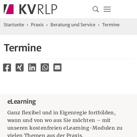
Navigation
Springe direkt zu:
Hauptmenü
Kontakt
Inhalt
Suche
Sie sind hier:
Startseite
Praxis
Beratung und Service
Termine
Termine
eLearning
Ganz flexibel und in Eigenregie fortbilden,
wann und von wo aus Sie möchten – mit
unseren kostenfreien eLearning-Modulen zu
vielen Themen aus der Praxis.