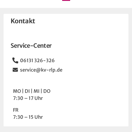
Kontakt
Service-Center
Telefon
06131 326-326
Email
service@kv-rlp.de
Wochentag
Uhrzeit
MO
DI
MI
DO
7:30 – 17 Uhr
FR
7:30 – 15 Uhr