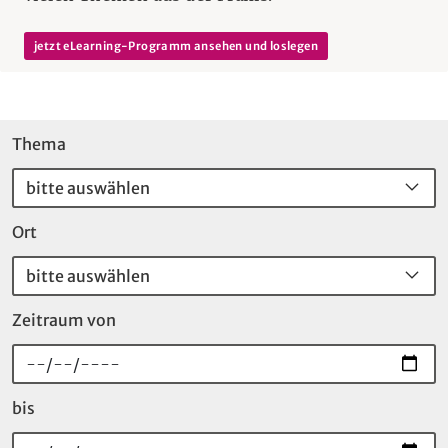
jetzt eLearning-Programm ansehen und loslegen
Termine filtern
Thema
bitte auswählen
Ort
bitte auswählen
Zeitraum von
bis