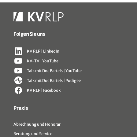
Folgen Sie uns
KV RLP | LinkedIn
KV-TV | YouTube
Talk mit Doc Bartels | YouTube
Talk mit Doc Bartels | Podigee
KV RLP | Facebook
Sitemap
Praxis
Abrechnung und Honorar
Beratung und Service