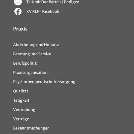
Talk mit Doc Bartels | Podigee
KV RLP | Facebook
Sitemap
Praxis
Abrechnung und Honorar
Beratung und Service
Berufspolitik
Praxisorganisation
Psychotherapeutische Versorgung
Qualität
Tätigkeit
Verordnung
Verträge
Bekanntmachungen