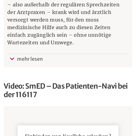
– also außerhalb der regulären Sprechzeiten
der Arztpraxen – krank wird und ärztlich
versorgt werden muss, für den muss
medizinische Hilfe auch zu diesen Zeiten
einfach zugänglich sein – ohne unnötige
Wartezeiten und Umwege.
Wir von der KV RLP haben den Ärztlichen
mehr lesen
Bereitschaftsdienst in unserem Bundesland
deshalb so organisiert, dass im akuten
Krankheitsfall alles möglichst reibungslos
Video: SmED – Das Patienten-Navi bei
funktioniert: Hilfesuchende brauchen dann nur
der 116117
zum Telefon zu greifen und die Nummer 116117
zu wählen. Unser Patientenservice am anderen
Ende der Leitung koordiniert bei Bedarf alles
Weitere.
Schon direkt im Gespräch nimmt der