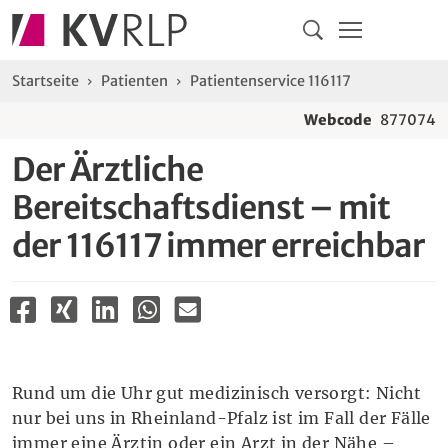
Navigation
Springe direkt zu:
Hauptmenü
Kontakt
Inhalt
Suche
Sie sind hier:
Startseite
Patienten
Patientenservice 116117
Webcode
877074
Der Ärztliche
Bereitschaftsdienst – mit
der 116117 immer erreichbar
Rund um die Uhr gut medizinisch versorgt: Nicht
nur bei uns in Rheinland-Pfalz ist im Fall der Fälle
immer eine Ärztin oder ein Arzt in der Nähe –