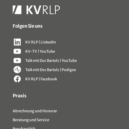
Folgen Sie uns
KV RLP | LinkedIn
KV-TV | YouTube
Talk mit Doc Bartels | YouTube
Talk mit Doc Bartels | Podigee
KV RLP | Facebook
Sitemap
Praxis
Abrechnung und Honorar
Beratung und Service
Berufspolitik