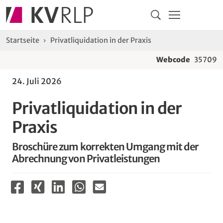
Navigation
Springe direkt zu:
Hauptmenü
Kontakt
Inhalt
Suche
Sie sind hier:
Startseite
Privatliquidation in der Praxis
Webcode
35709
24. Juli 2026
Privatliquidation in der
Praxis
Broschüre zum korrekten Umgang mit der
Abrechnung von Privatleistungen