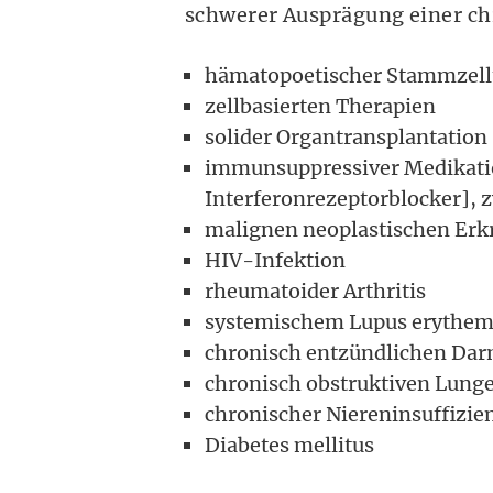
schwerer Ausprägung einer ch
hämatopoetischer Stammzell
zellbasierten Therapien
solider Organtransplantation
immunsuppressiver Medikatio
Interferonrezeptorblocker], 
malignen neoplastischen Er
HIV-Infektion
rheumatoider Arthritis
systemischem Lupus erythem
chronisch entzündlichen Da
chronisch obstruktiven Lung
chronischer Niereninsuffizie
Diabetes mellitus