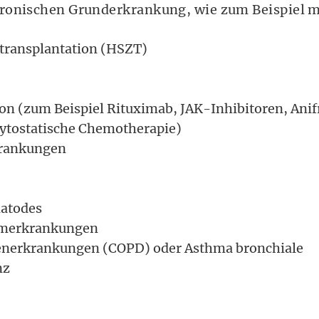
ronischen Grunderkrankung, wie zum Beispiel m
transplantation (HSZT)
n (zum Beispiel Rituximab, JAK-Inhibitoren, Ani
zytostatische Chemotherapie)
krankungen
atodes
rmerkrankungen
enerkrankungen (COPD) oder Asthma bronchiale
nz