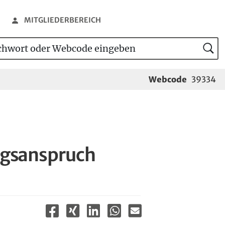
MITGLIEDERBEREICH
wort oder Webcode eingeben
tensuche
Webcode
39334
ngsanspruch