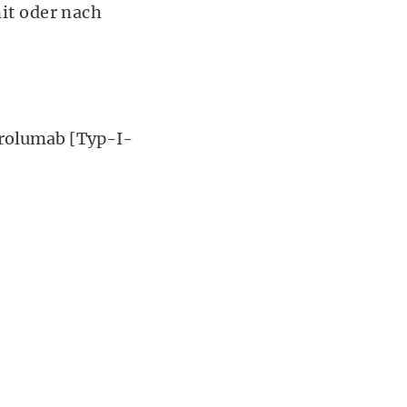
it oder nach
frolumab [Typ-I-