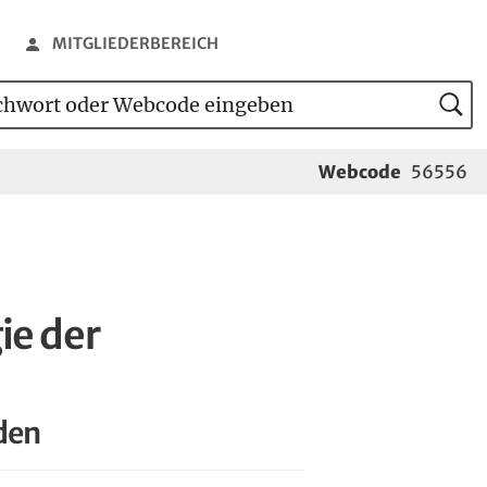
MITGLIEDERBEREICH
wort oder Webcode eingeben
tensuche
Webcode
56556
ie der
den