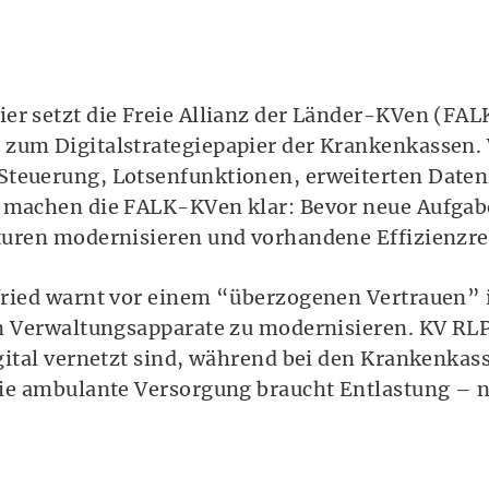
er setzt die Freie Allianz der Länder-KVen (FAL
 zum Digitalstrategiepapier der Krankenkassen.
teuerung, Lotsenfunktionen, erweiterten Datenz
, machen die FALK-KVen klar: Bevor neue Aufgab
kturen modernisieren und vorhandene Effizienzr
lfried warnt vor einem “überzogenen Vertrauen” 
en Verwaltungsapparate zu modernisieren. KV RLP
igital vernetzt sind, während bei den Krankenkas
Die ambulante Versorgung braucht Entlastung – ni