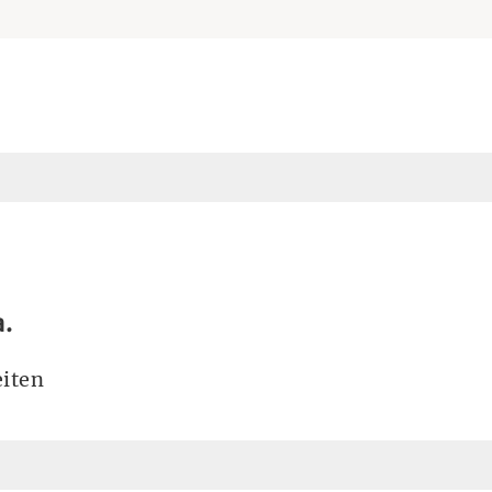
a.
iten