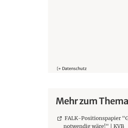
Datenschutz
Mehr zum Them
FALK-Positionspapier "G
(
notwendig wäre!" | KVB