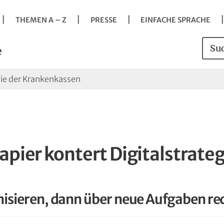
Navigation
Springe direkt zu:
Hauptmenü
Kontakt
Inhalt
Suche
vigation
THEMEN A – Z
PRESSE
EINFACHE SPRACHE
s
Such
Sei
e
gie der Krankenkassen
pier kontert Digitalstrateg
it der Taste Enter Untermenü öffnen.
nisieren, dann über neue Aufgaben re