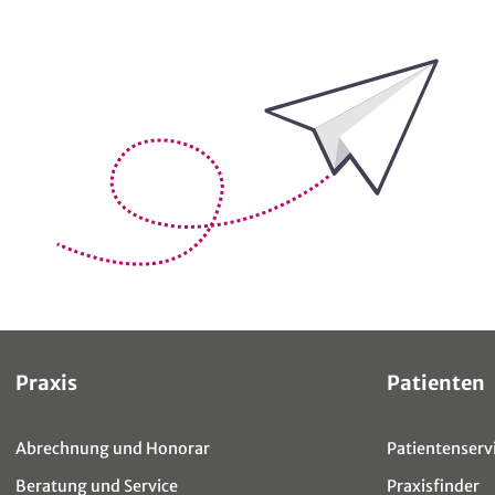
Bleiben Sie auf dem Laufenden
Sitemap
Praxis
Patienten
Abrechnung und Honorar
Patientenservi
Beratung und Service
Praxisfinder