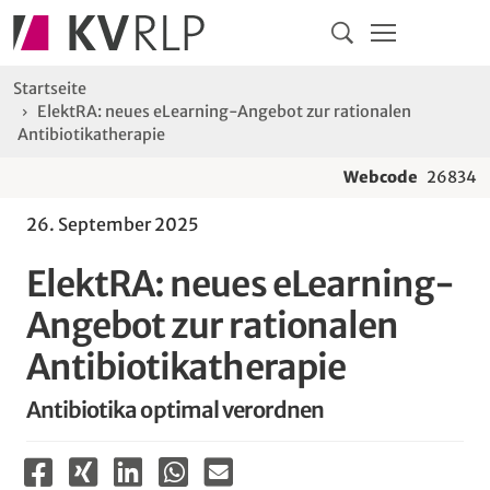
Navigation
Springe direkt zu:
Hauptmenü
Kontakt
Inhalt
Suche
Sie sind hier:
Startseite
ElektRA: neues eLearning-Angebot zur rationalen
Antibiotikatherapie
Webcode
26834
26. September 2025
ElektRA: neues eLearning-
Angebot zur rationalen
Antibiotikatherapie
Antibiotika optimal verordnen