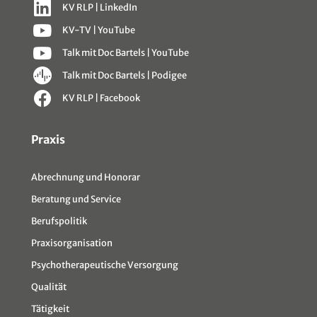
KV RLP | LinkedIn
KV-TV | YouTube
Talk mit Doc Bartels | YouTube
Talk mit Doc Bartels | Podigee
KV RLP | Facebook
Sitemap
Praxis
Abrechnung und Honorar
Beratung und Service
Berufspolitik
Praxisorganisation
Psychotherapeutische Versorgung
Qualität
Tätigkeit