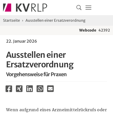
Navigation
Springe direkt zu:
Hauptmenü
Kontakt
Inhalt
Suche
Sie sind hier:
Startseite
Ausstellen einer Ersatzverordnung
Webcode
42392
22. Januar 2026
Ausstellen einer
Ersatzverordnung
Vorgehensweise für Praxen
Wenn aufgrund eines Arzneimittelrückrufs oder