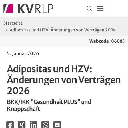
Navigation
Springe direkt zu:
Hauptmenü
Kontakt
Inhalt
Suche
Sie sind hier:
Startseite
Adipositas und HZV: Änderungen von Verträgen 2026
Webcode
06083
5. Januar 2026
Adipositas und HZV:
Änderungen von Verträgen
2026
BKK/IKK "Gesundheit PLUS" und
Knappschaft