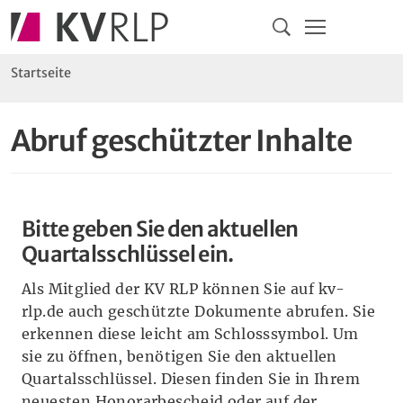
Navigation
Springe direkt zu:
Hauptmenü
Kontakt
Inhalt
Suche
Sie sind hier:
Startseite
Abruf geschützter Inhalte
Bitte geben Sie den aktuellen
Quartalsschlüssel ein.
Als Mitglied der KV RLP können Sie auf kv-
rlp.de auch geschützte Dokumente abrufen. Sie
erkennen diese leicht am Schlosssymbol. Um
sie zu öffnen, benötigen Sie den aktuellen
Quartalsschlüssel. Diesen finden Sie in Ihrem
neuesten Honorarbescheid oder auf der