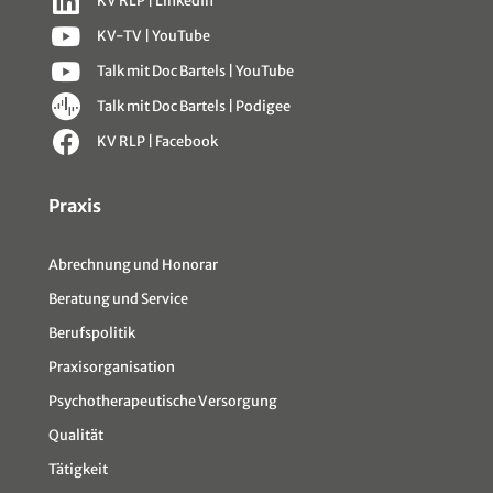
KV RLP | LinkedIn
KV-TV | YouTube
Talk mit Doc Bartels | YouTube
Talk mit Doc Bartels | Podigee
KV RLP | Facebook
Sitemap
Praxis
Abrechnung und Honorar
Beratung und Service
Berufspolitik
Praxisorganisation
Psychotherapeutische Versorgung
Qualität
Tätigkeit