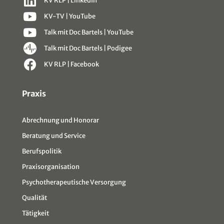
KV RLP | LinkedIn
KV-TV | YouTube
Talk mit Doc Bartels | YouTube
Talk mit Doc Bartels | Podigee
KV RLP | Facebook
Sitemap
Praxis
Abrechnung und Honorar
Beratung und Service
Berufspolitik
Praxisorganisation
Psychotherapeutische Versorgung
Qualität
Tätigkeit