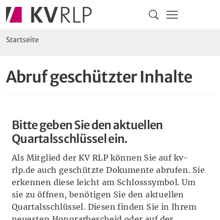
Navigation
Springe direkt zu:
Hauptmenü
Kontakt
Inhalt
Suche
Sie sind hier:
Startseite
Abruf geschützter Inhalte
Bitte geben Sie den aktuellen
Quartalsschlüssel ein.
Als Mitglied der KV RLP können Sie auf kv-
rlp.de auch geschützte Dokumente abrufen. Sie
erkennen diese leicht am Schlosssymbol. Um
sie zu öffnen, benötigen Sie den aktuellen
Quartalsschlüssel. Diesen finden Sie in Ihrem
neuesten Honorarbescheid oder auf der